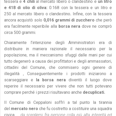
tessera e
4 chili
al mercato libero o clandestino e
un litro
e 418 di olio di oliva:
0.168
con la tessera
e un litro e
250
al mercato libero o clandestino
.
Infine, con la tessera
ancora acquistò solo
0,016 grammi di zucchero
che però
era facilmente reperibile alla
borsa nera
dove ne comprò
circa 500 grammi.
Chiaramente l’intenzione degli Amministratori era di
distribuire in maniera razionale il necessario per la
popolazione, ma il meccanismo sfuggì dalle mani per cui
tutto degenerò a causa dei profittatori e degli ammassatori,
cittadini del Comune, che commisero ogni genere di
illegalità , Conseguentemente i prodotti iniziarono a
scarseggiare e
la borsa nera
diventò il luogo dove
reperire il necessario per vivere che non tutti potevano
comprare perché i prezzi risultavano anche
decuplicati.
Il Comune di Ceppaloni soffrì a tal punto la tirannia
del
mercato nero
che fu costretto a costituire una squadra
civica …
da scegliersi fra persone colla più alta integrità ed