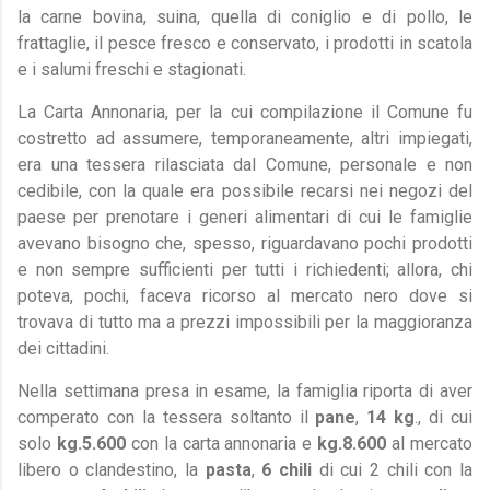
la carne bovina, suina, quella di coniglio e di pollo, le
frattaglie, il pesce fresco e conservato, i prodotti in scatola
e i salumi freschi e stagionati.
La Carta Annonaria, per la cui compilazione il Comune fu
costretto ad assumere, temporaneamente, altri impiegati,
era una tessera rilasciata dal Comune, personale e non
cedibile, con la quale era possibile recarsi nei negozi del
paese per prenotare i generi alimentari di cui le famiglie
avevano bisogno che, spesso, riguardavano pochi prodotti
e non sempre sufficienti per tutti i richiedenti; allora, chi
poteva, pochi, faceva ricorso al mercato nero dove si
trovava di tutto ma a prezzi impossibili per la maggioranza
dei cittadini.
Nella settimana presa in esame, la famiglia riporta di aver
comperato con la tessera soltanto il
pane
,
14 kg
., di cui
solo
kg.5.600
con la carta annonaria e
kg.8.600
al mercato
libero o clandestino, la
pasta
,
6 chili
di cui 2 chili con la