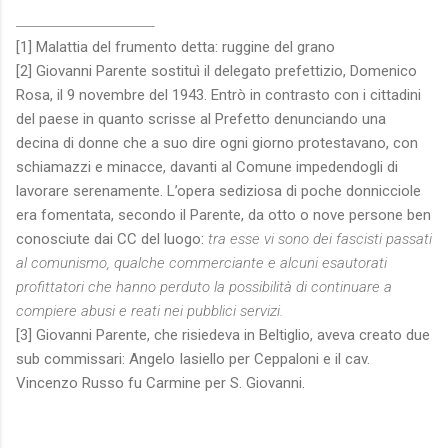
[1] Malattia del frumento detta: ruggine del grano
[2] Giovanni Parente sostituì il delegato prefettizio, Domenico
Rosa, il 9 novembre del 1943. Entrò in contrasto con i cittadini
del paese in quanto scrisse al Prefetto denunciando una
decina di donne che a suo dire ogni giorno protestavano, con
schiamazzi e minacce, davanti al Comune impedendogli di
lavorare serenamente. L’opera sediziosa di poche donnicciole
era fomentata, secondo il Parente, da otto o nove persone ben
conosciute dai CC del luogo:
tra esse vi sono dei fascisti passati
al comunismo, qualche commerciante e alcuni esautorati
profittatori che hanno perduto la possibilità di continuare a
compiere abusi e reati nei pubblici servizi.
[3] Giovanni Parente, che risiedeva in Beltiglio, aveva creato due
sub commissari: Angelo Iasiello per Ceppaloni e il cav.
Vincenzo Russo fu Carmine per S. Giovanni.