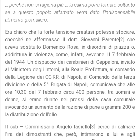
…
perché non si ragiona più
…
la calma potrà tornare soltanto
se a questo popolo affamato verrà dato l’indispensabile
alimento giornaliero
.
Era chiaro che la forte tensione creatasi potesse sfociare,
checché ne affermasse il dott. Giovanni Parente
[2]
che
aveva sostituito Domenico Rosa, in disordini di piazza o,
addirittura in violenza, come, infatti, avvenne. Il 7 febbraio
del 1944. Un dispaccio dei carabinieri di Ceppaloni, inviato
al Ministero degli Interni, alla Reale Prefettura, al comando
della Legione dei CC.RR. di Napoli, al Comando della terza
divisione e della 5^ Brigata di Napoli, comunicava che alle
ore 10,30 del 7 febbraio circa 400 persone, tra uomini e
donne, si erano riunite nei pressi della casa comunale
invocando un aumento della razione di pane a grammi 200 e
la distribuzione dell’olio.
Il sub – Commissario Angelo Iasiello
[3]
cercò di calmare
l’ira dei dimostranti che, però, intimarono a lui e agli