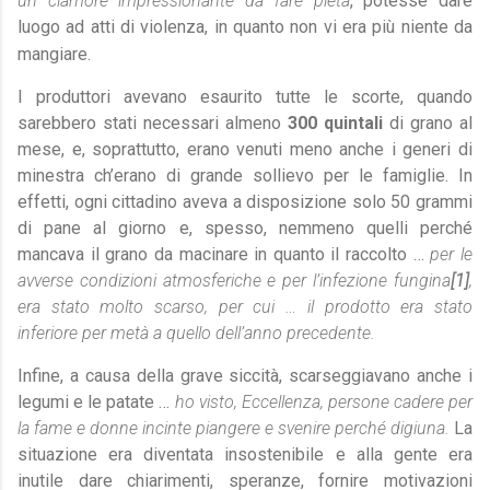
un clamore impressionante da fare pietà
, potesse dare
luogo ad atti di violenza, in quanto non vi era più niente da
mangiare.
I produttori avevano esaurito tutte le scorte, quando
sarebbero stati necessari almeno
300 quintali
di grano al
mese, e, soprattutto, erano venuti meno anche i generi di
minestra ch’erano di grande sollievo per le famiglie. In
effetti, ogni cittadino aveva a disposizione solo 50 grammi
di pane al giorno e, spesso, nemmeno quelli perché
mancava il grano da macinare in quanto il raccolto …
per le
avverse condizioni atmosferiche e per l’infezione fungina
[1]
,
era stato molto scarso, per cui … il prodotto era stato
inferiore per metà a quello dell’anno precedente.
Infine, a causa della grave siccità, scarseggiavano anche i
legumi e le patate …
ho visto, Eccellenza, persone cadere per
la fame e donne incinte piangere e svenire perché digiuna.
La
situazione era diventata insostenibile e alla gente era
inutile dare chiarimenti, speranze, fornire motivazioni