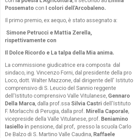
con
la poesia L'Agricoltura
, il secondo ad
Emilia
Possemato
con
I colori dell'Arcobaleno.
Il primo premio, ex aequo, è stato assegnato a:
Simone Petrucci e Mattia Zerella,
rispettivamente con
Il Dolce Ricordo e La talpa della Mia anima.
La commissione giudicatrice era composta dal
sindaco, ing. Vincenzo Forni, dal presidente della pro
Loco, dott. Walter Mazzone, dal dirigente dell' Istituto
comprensivo di S. Leucio del Sannio reggente
dell'Istituto comprensivo Valle Vitulanese,
Gennaro
Della Marca
, dalla prof.ssa
Silvia Castri
dell'Istituto
F. Morlacchi di Perugia, dalla prof.
Mirella Caporale
,
vicepreside della Valle Vitulanese, prof.
Beniamino
Iasiello i
n pensione, dal prof, presso la scuola Carlo
De Balzo di S. Martino Valle Caudina,
Raffaele