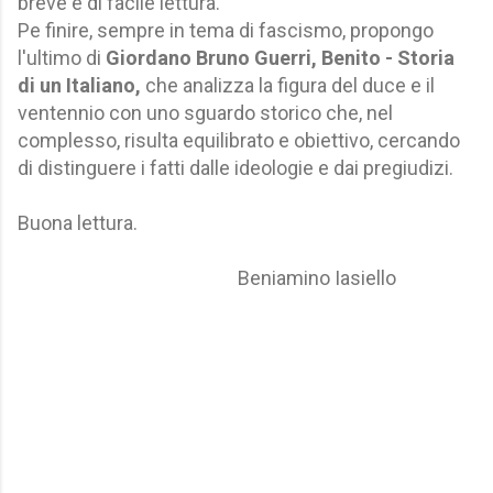
breve e di facile lettura.
Pe finire, sempre in tema di fascismo, propongo
l'ultimo di
Giordano Bruno Guerri, Benito - Storia
di un Italiano,
che analizza la figura del duce e il
ventennio con uno sguardo storico che, nel
complesso, risulta equilibrato e obiettivo, cercando
di distinguere i fatti dalle ideologie e dai pregiudizi.
Buona lettura.
Beniamino Iasiello
C
o
m
m
e