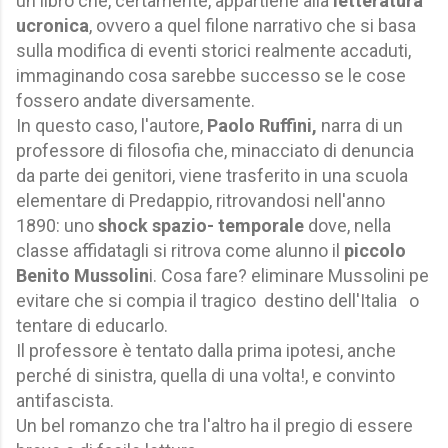
un libro che, certamente, appartiene alla
letteratura
ucronica
, ovvero a quel filone narrativo che si basa
sulla modifica di eventi storici realmente accaduti,
immaginando cosa sarebbe successo se le cose
fossero andate diversamente.
In questo caso, l'autore,
Paolo Ruffini,
narra di un
professore di filosofia che, minacciato di denuncia
da parte dei genitori, viene trasferito in una scuola
elementare di Predappio, ritrovandosi nell'anno
1890: uno
shock spazio- temporale
dove, nella
classe affidatagli si ritrova come alunno il
piccolo
Benito Mussolin
i. Cosa fare? eliminare Mussolini pe
evitare che si compia il tragico destino dell'Italia o
tentare di educarlo.
Il professore è tentato dalla prima ipotesi, anche
perché di sinistra, quella di una volta!, e convinto
antifascista.
Un bel romanzo che tra l'altro ha il pregio di essere