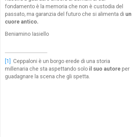
fondamento è la memoria che non è custodia del
passato, ma garanzia del futuro che si alimenta di
un
cuore antico.
Beniamino Iasiello
[1]
Ceppaloni è
un borgo erede di una storia
millenaria che sta aspettando solo
il suo autore
per
guadagnare la scena che gli spetta.
C
o
m
m