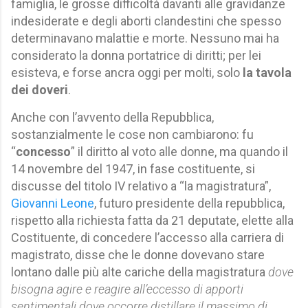
famiglia, le grosse difficoltà davanti alle gravidanze
indesiderate e degli aborti clandestini che spesso
determinavano malattie e morte. Nessuno mai ha
considerato la donna portatrice di diritti; per lei
esisteva, e forse ancra oggi per molti, solo
la tavola
dei doveri
.
Anche con l’avvento della Repubblica,
sostanzialmente le cose non cambiarono: fu
“
concesso
” il diritto al voto alle donne, ma quando il
14 novembre del 1947, in fase costituente, si
discusse del titolo IV relativo a “la magistratura”,
Giovanni Leone
, futuro presidente della repubblica,
rispetto alla richiesta fatta da 21 deputate, elette alla
Costituente, di concedere l’accesso alla carriera di
magistrato, disse che le donne dovevano stare
lontano dalle più alte cariche della magistratura
dove
bisogna agire e reagire all’eccesso di apporti
sentimentali dove occorre distillare il massimo di