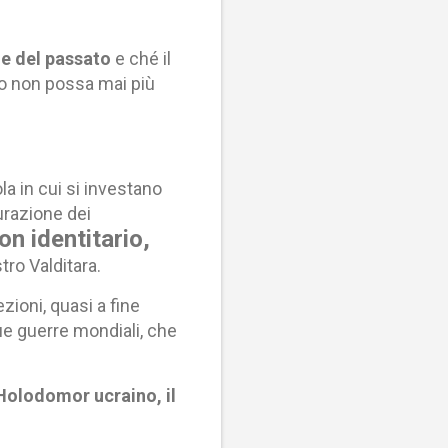
ne del passato
e ché il
o non possa mai più
a in cui si investano
turazione dei
on identitario,
ro Valditara.
zioni, quasi a fine
ue guerre mondiali, che
l'Holodomor ucraino, il