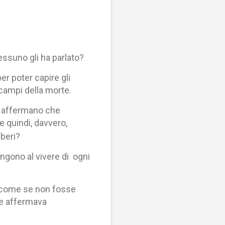
essuno gli ha parlato?
er poter capire gli
 campi della morte.
ci, affermano che
 quindi, davvero,
liberi?
engono al vivere di ogni
o, come se non fosse
me affermava