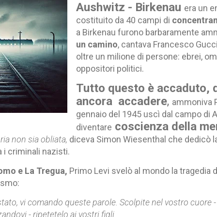
Aushwitz - Birkenau
era un 
costituito da 40 campi di
concentram
a Birkenau
furono barbaramente am
un camino
, cantava Francesco Gucci
oltre un milione di persone: ebrei, om
oppositori politici.
Tutto questo è accaduto,
ancora accadere
,
ammoniva P
gennaio del 1945 uscì dal campo di 
coscienza della me
diventare
ia non sia obliata,
diceva Simon Wiesenthal
che dedicò la
 i criminali nazisti.
omo e La Tregua,
Primo Levi svelò al mondo la tragedia de
cismo:
tato, vi comando queste parole. Scolpite nel vostro cuore -
andovi - ripetetelo ai vostri figli.