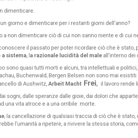
on dimenticare.
un giorno e dimenticare per i restanti giorni dell'anno?
 a non dimenticare ciò di cui non sanno niente e di cui n
onoscere il passato per poter ricordare ciò che è stato, p
o a sistema
, l
a razionale lucidità del male
all'interno dei
o sono quasi tutti morti e alcuni, tra intellettuali e politi
achau, Buchenwald, Bergen Belsen non sono mai esistiti e
Frei
,
ancello di Aushwitz,
Arbeit Macht
il lavoro rende 
dai sogni, dalle speranze dalle gioie, dai dolori che appart
ad una vita atroce e a una orribile morte.
ae
, la cancellazione di qualsiasi traccia di ciò che è stat
ebbe l'umanità a ripetere, a rivivere la stessa storia, co