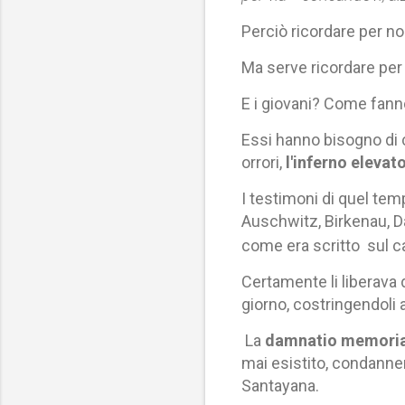
Perciò ricordare per n
Ma serve ricordare per 
E i giovani? Come fanno
Essi hanno bisogno di c
orrori,
l'inferno elevat
I testimoni di quel temp
Auschwitz, Birkenau, D
come era scritto sul c
Certamente li liberava 
giorno, costringendoli 
La
damnatio memori
mai esistito, condanner
Santayana.