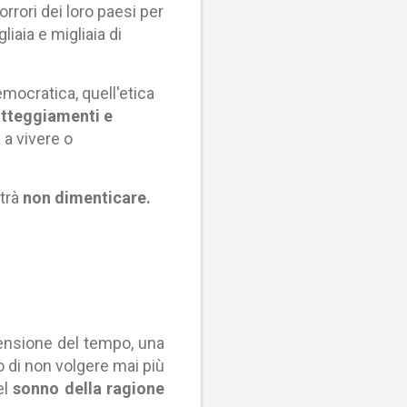
rrori dei loro paesi per
iaia e migliaia di
emocratica, quell'etica
 atteggiamenti e
 a vivere o
otrà
non dimenticare.
pensione del tempo, una
o di non volgere mai più
el
sonno della ragione