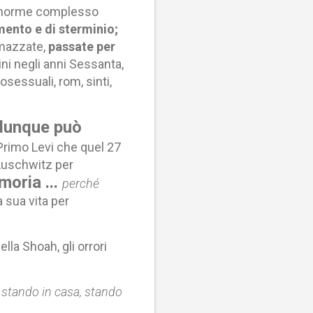
enorme complesso
ento e di sterminio;
mazzate,
passate per
ni negli anni Sessanta,
osessuali, rom, sinti,
 dunque può
rimo Levi che quel 27
Auschwitz per
moria ...
perché
 sua vita per
lla Shoah, gli orrori
 stando in casa, stando