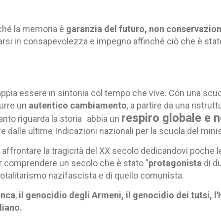
ché la memoria è
garanzia del futuro, non conservazio
rsi in consapevolezza e impegno affinché ciò che è stat
pia essere in sintonia col tempo che vive. Con una scuol
durre un
autentico cambiamento
, a partire da una ristrut
respiro globale e n
nto riguarda la storia
abbia
un
lle ultime Indicazioni nazionali per la scuola del minist
affrontare la tragicità del XX secolo dedicandovi poche le
ar comprendere un secolo che è stato "
protagonista
di d
 totalitarismo nazifascista e di quello comunista.
enca
,
il genocidio degli Armeni, il genocidio dei tutsi, 
liano.