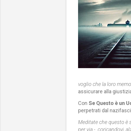
voglio che la loro memor
assicurare alla giustizia
Con
Se Questo è un U
perpetrati dal nazifas
Meditate che questo è s
per via - coricandovi, alz