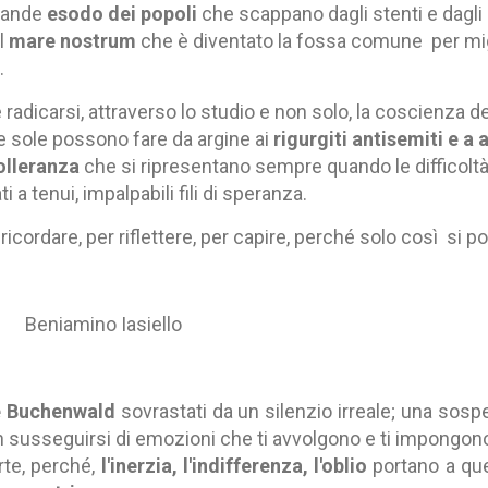
grande
esodo dei popoli
che scappano dagli stenti e dagli o
el
mare nostrum
che è diventato la fossa comune per migl
.
 radicarsi, attraverso lo studio e non solo, la coscienza d
e sole possono fare da argine ai
rigurgiti antisemiti e a
olleranza
che si ripresentano sempre quando le difficoltà
 a tenui, impalpabili fili di speranza.
icordare, per riflettere, per capire, perché solo così si p
Beniamino Iasiello
e Buchenwald
sovrastati da un silenzio irreale; una sos
n susseguirsi di emozioni che ti avvolgono e ti impongon
arte, perché,
l'inerzia, l'indifferenza, l'oblio
portano a qu