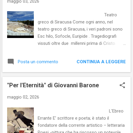
maggio 03, 2026
schemi tradizionali rendendo gli eroi più
umani e contradditori, mescolava registri seri
Teatro
e più leggeri, introduceva finali inattesi,
greco di Siracusa Come ogni anno, nel
metteva in discussione i valori eroici della
teatro greco di Siracusa, i veri padroni sono
tradizione Chi è Alcesti? Mitica figlia di Pelia,
Esc hilo, Sofocle, Euripide . Tragediografi
re di Iolco; fu sposa di Admeto, re di Fere in
vissuti oltre due millenni prima di Cristo.
Tessaglia. La tradizione narra che alla corte
Quest'anno saranno messi in scena, dall' 8
di Admeto visse, per un certo periodo, in
maggio al 28 giugno, ben 4 spettacoli: Alcesti
condizioni di servitore, il dio Apollo con...
CONTINUA A LEGGERE
Posta un commento
di Euripide , Antigone di Sofocle; I Persiani di
Eschilo e l'Iliade di Omero. Ma mano che
saranno rappresentati, scriverò, nel mio blog,
"Per l'Eternità" di Giovanni Barone
di queste tragedie che hanno sfidato i
millenni e ancora oggi ci colpiscono per la
maggio 02, 2026
capacità di cogliere le pulsioni, i sentimenti
che si nascondono nell' inferno dell'animo
L'Ebreo
umano In attesa che la stagione teatrale
Errante E’ scrittore e poeta; è stato il
abbia inizio, riporto lo splendido discorso di
fondatore della corrente artistico – letteraria
Pericle , uomo politico ateniese che permeò
Poesi -pittura che ha riscosso un notevole