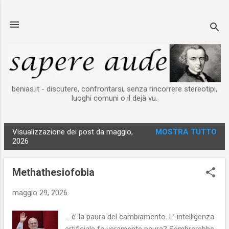
Passa ai contenuti principali
benias.it - discutere, confrontarsi, senza rincorrere stereotipi,
luoghi comuni o il dejà vu.
Visualizzazione dei post da maggio,
MOSTRA TUTTO
P
2026
o
s
Methathesiofobia
t
maggio 29, 2026
… è’ la paura del cambiamento. L’ intelligenza
artificiale fa veramente paura? Sembrerebbe