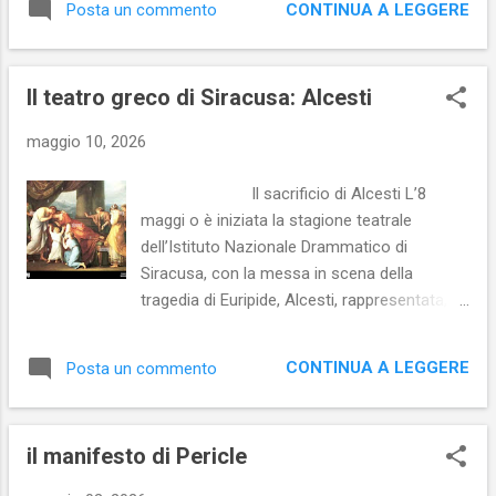
ansia, insicurezza, precarietà, perdita del
CONTINUA A LEGGERE
Posta un commento
York, per questa prima fase dell’anno, sarà
lavoro perché si teme di essere sostituti
rappresentat in quattro diversi adattamenti
dalle macchine [1] ; eppure dovremmo
teatrali. L’Antigone di Sofocle è una delle
essere assuefatti al ca...
Il teatro greco di Siracusa: Alcesti
opere d’arte più eccelse e per ogni riguardo
più perfetta di tutti i tempi. Così scriveva il
maggio 10, 2026
filosofo Hegel nella “ Es...
Il sacrificio di Alcesti L’8
maggi o è iniziata la stagione teatrale
dell’Istituto Nazionale Drammatico di
Siracusa, con la messa in scena della
tragedia di Euripide, Alcesti, rappresentata,
forse, alle Dionìsie [1] del 438 a. C. Faceva
parte di una tetralogia comprendente Le
CONTINUA A LEGGERE
Posta un commento
Cretesi, Alcmeone a Psofidee Telefo. Alcesti
è una tragedia a lieto fine, tanti che molti
hanno ritenuto che l’opera non fosse affatto
il manifesto di Pericle
una tragedia, ma un dramma satiresco. Ciò
perché, forse, Euripide amava rompere gli