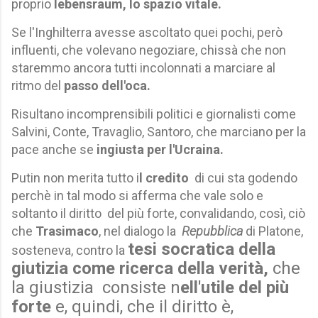
proprio
lebensraum, lo spazio vitale.
Se l'Inghilterra avesse ascoltato quei
pochi, però
influenti, che volevano negoziare, chissà che non
staremmo ancora tutti incolonnati a marciare al
ritmo del
passo dell'oca.
Risultano incomprensibili politici e giornalisti come
Salvini, Conte, Travaglio, Santoro, che marciano per la
pace anche se
ingiusta per l'Ucraina.
Putin non merita tutto i
l credito
di cui sta godendo
perchè in tal modo si afferma che vale solo e
soltanto il diritto del più forte, convalidando, così, ciò
che
Trasimaco
, nel dialogo la
Repubblica
di Platone,
tesi socratica della
sosteneva, contro la
giutizia come ricerca della verità,
che
la giustizia consiste n
ell'utile del più
forte
e, quindi, che il diritto è,