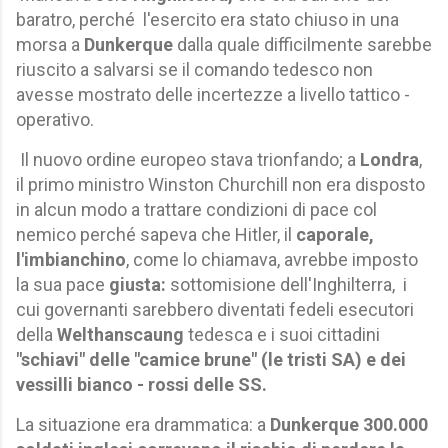
baratro, perché l'esercito era stato chiuso in una
morsa a
Dunkerque
dalla quale difficilmente sarebbe
riuscito a salvarsi se il comando tedesco non
avesse mostrato delle incertezze a livello tattico -
operativo.
Il nuovo ordine europeo stava trionfando; a
Londra
,
il primo ministro Winston Churchill non era disposto
in alcun modo a trattare condizioni di pace col
nemico perché sapeva che Hitler, il
caporale,
l'imbianchino
, come lo chiamava, avrebbe imposto
la sua pace
giusta:
sottomisione dell'Inghilterra, i
cui governanti sarebbero diventati fedeli esecutori
della
Welthanscaung
tedesca e i suoi cittadini
"schiavi" delle "camice brune" (le tristi SA) e dei
vessilli bianco - rossi delle
SS.
La situazione era drammatica: a
Dunkerque 300.000