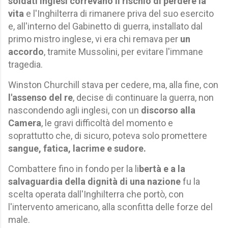
soldati inglesi correvano il rischio di perdere la
vita
e l'Inghilterra di rimanere priva del suo esercito
e, all'interno del Gabinetto di guerra, installato dal
primo mistro inglese, vi era chi remava per
un
accordo
, tramite Mussolini, per evitare l'immane
tragedia.
Winston Churchill stava per cedere, ma, alla fine, con
l'assenso del re
, decise di continuare la guerra, non
nascondendo agli inglesi, con un
discorso alla
Camera
, le gravi difficoltà del momento e
soprattutto che, di sicuro, poteva solo promettere
sangue, fatica, lacrime e sudore.
Combattere fino in fondo per la li
bertà e a la
salvaguardia della dignità di una nazione
fu la
scelta operata dall'Inghilterra che portò, con
l'intervento americano, alla sconfitta delle forze del
male.